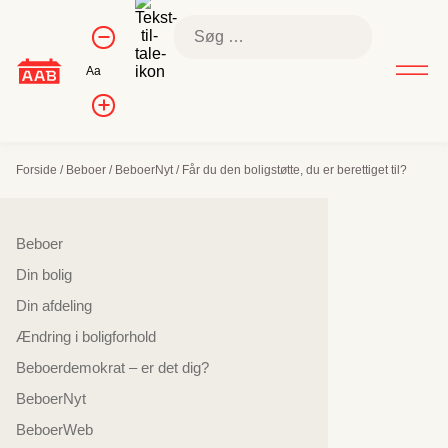
Skip
Kontrol af
Søg
to
Formindsk
skriftstørrelse
efter:
skriftstørrelse
content
Nulstil
Aa
skriftstørrelse
Forøg
skriftstørrelsen
Forside
/
Beboer
/
BeboerNyt
/
Får du den boligstøtte, du er berettiget til?
Sidenavigation
Beboer
Din bolig
Din afdeling
Ændring i boligforhold
Beboerdemokrat – er det dig?
BeboerNyt
BeboerWeb