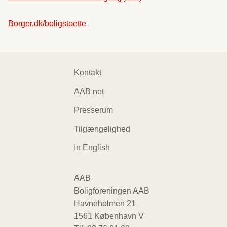
Borger.dk/boligstoette
Footer
Kontakt
navigation
AAB net
Presserum
Tilgængelighed
In English
AAB
Boligforeningen AAB
Havneholmen 21
1561 København V