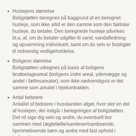
Huslejens størrelse
Boligstøtten beregnes på baggrund af en beregnet
husleje, som ikke altid er den samme som den faktiske
husleje, du betaler. Den beregnede husleje påvirkes
bl.a. af, om du betaler udgifter til vand, vandafledning
og opvarmning individuelt, samt om du selv er forpligtet
til indvendig vedligeholdelse.
Boligens størrelse
Boligstøtten udregnes på basis af boligens
bruttoetageareal (boligens indre areal, ydervægge og
andel i fællesarealer), som ikke nødvendigvis er det
samme som arealet i lejekontrakten.
Antal beboere
Antallet af beboere i husstanden afgør, hvor stor en del
af huslejen, der indgår i beregningen af boligstøtten.
Det vil sige dig selv og andre, du eventuelt bor
sammen med (ægtefælle/samlever/samboende,
hjemmeboende børn og andre med fast ophold i