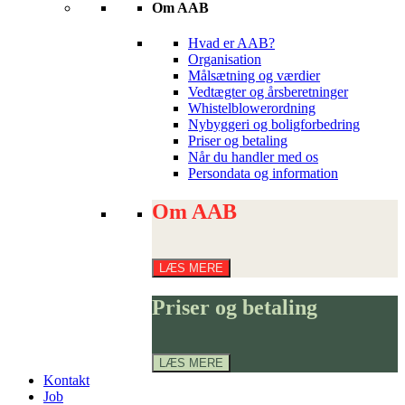
Om AAB
Hvad er AAB?
Organisation
Målsætning og værdier
Vedtægter og årsberetninger
Whistelblowerordning
Nybyggeri og boligforbedring
Priser og betaling
Når du handler med os
Persondata og information
Om
Om AAB
AAB
LÆS MERE
Priser
Priser og betaling
og
betaling
LÆS MERE
Kontakt
Job