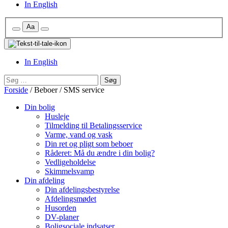
In English
Kontrol
Aa
Formindsk
Forøg
af
Nulstil
skriftstørrelse
skriftstørrelsen
skriftstørrelse
skriftstørrelse
In English
Søg
efter:
Forside
/
Beboer
/
SMS service
Sidenavigation
Din bolig
Husleje
Tilmelding til Betalingsservice
Varme, vand og vask
Din ret og pligt som beboer
Råderet: Må du ændre i din bolig?
Vedligeholdelse
Skimmelsvamp
Din afdeling
Din afdelingsbestyrelse
Afdelingsmødet
Husorden
DV-planer
Boligsociale indsatser