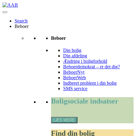
Skip
to
content
Search
Beboer
Beboer
Din bolig
Din afdeling
Ændring i boligforhold
Beboerdemokrat – er det dig?
BeboerNyt
BeboerWeb
Indberet problem i din bolig
SMS service
Boligsociale
Boligsociale indsatser
indsatser
LÆS MERE
Find
Find din bolig