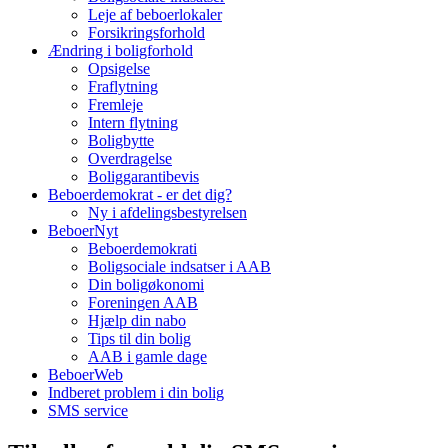
Leje af beboerlokaler
Forsikringsforhold
Ændring i boligforhold
Opsigelse
Fraflytning
Fremleje
Intern flytning
Boligbytte
Overdragelse
Boliggarantibevis
Beboerdemokrat - er det dig?
Ny i afdelingsbestyrelsen
BeboerNyt
Beboerdemokrati
Boligsociale indsatser i AAB
Din boligøkonomi
Foreningen AAB
Hjælp din nabo
Tips til din bolig
AAB i gamle dage
BeboerWeb
Indberet problem i din bolig
SMS service