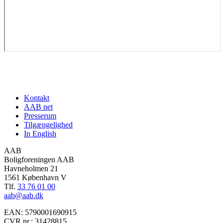
Footer
Kontakt
AAB net
navigation
Presserum
Tilgængelighed
In English
AAB
Boligforeningen AAB
Havneholmen 21
1561 København V
Tlf.
33 76 01 00
aab@aab.dk
EAN: 5790001690915
CVR nr.: 31428815