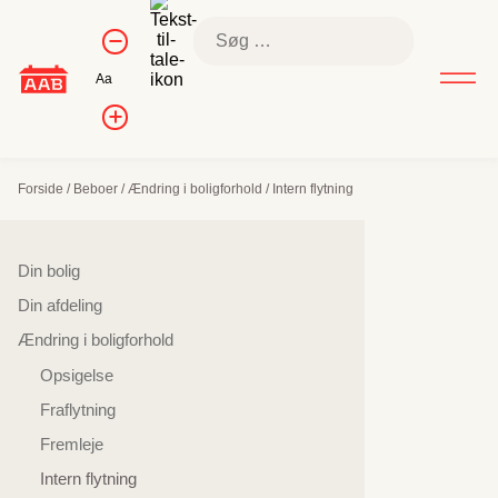
Skip
Kontrol af
Søg
to
Formindsk
skriftstørrelse
efter:
skriftstørrelse
content
Nulstil
Aa
skriftstørrelse
Forøg
skriftstørrelsen
Forside
/
Beboer
/
Ændring i boligforhold
/
Intern flytning
Sidenavigation
Din bolig
Din afdeling
Ændring i boligforhold
Opsigelse
Fraflytning
Fremleje
Intern flytning