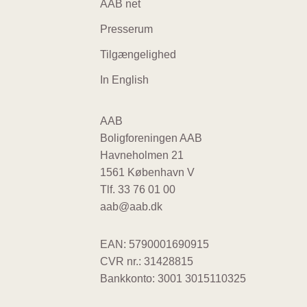
navigation
AAB net
Presserum
Tilgængelighed
In English
AAB
Boligforeningen AAB
Havneholmen 21
1561 København V
Tlf.
33 76 01 00
aab@aab.dk
EAN: 5790001690915
CVR nr.: 31428815
Bankkonto: 3001 3015110325