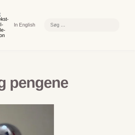
k
e
else
Søg
In English
efter:
relsen
og pengene