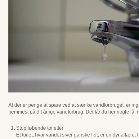
At der er penge at spare ved at sænke vandforbruget, er i
nemmest på dit årlige vandforbrug. Det får du her nogle få, me
Stop løbende toiletter
Et toilet, hvor vandet siver ganske lidt, er en dyr affær