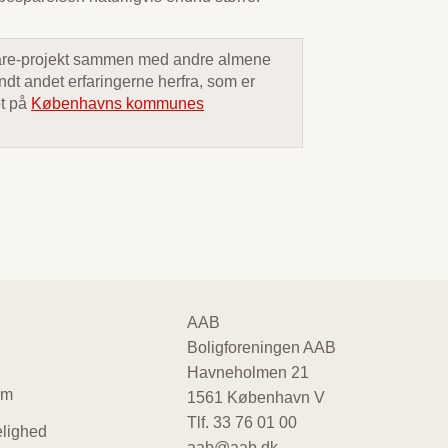
spare-projekt sammen med andre almene
t andet erfaringerne herfra, som er
et på
Københavns kommunes
ter
AAB
Boligforeningen AAB
gation
Havneholmen 21
um
1561 København V
Tlf.
33 76 01 00
lighed
aab@aab.dk