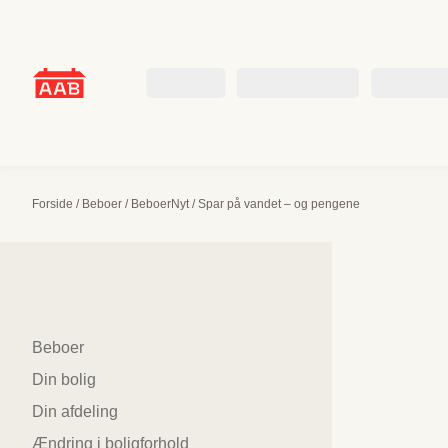
Skip
to
content
Beboer
Boligsøgende
Om AAB
Forside
/
Beboer
/
BeboerNyt
/
Spar på vandet – og pengene
Sidenavigation
Beboer
Din bolig
Din afdeling
Ændring i boligforhold