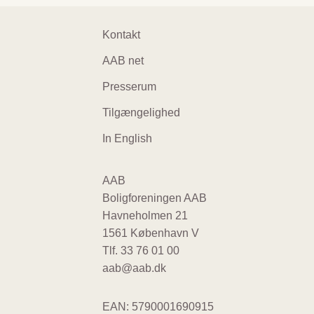
Footer
Kontakt
navigation
AAB net
Presserum
Tilgængelighed
In English
AAB
Boligforeningen AAB
Havneholmen 21
1561 København V
Tlf.
33 76 01 00
aab@aab.dk
EAN: 5790001690915