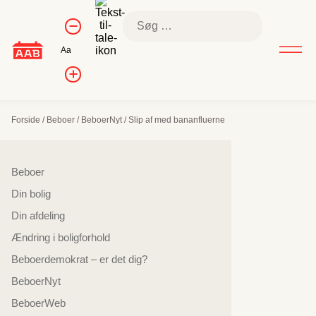
Skip
Kontrol af
Søg
to
Formindsk
skriftstørrelse
efter:
skriftstørrelse
content
Nulstil
Aa
skriftstørrelse
Forøg
skriftstørrelsen
Forside
/
Beboer
/
BeboerNyt
/
Slip af med bananfluerne
Sidenavigation
Beboer
Din bolig
Din afdeling
Ændring i boligforhold
Beboerdemokrat – er det dig?
BeboerNyt
BeboerWeb