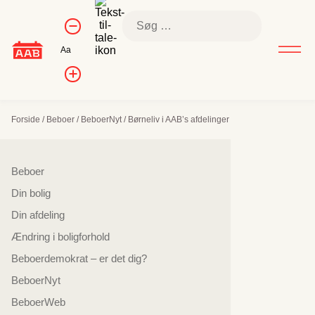
Skip
Kontrol af
Søg
to
Formindsk
skriftstørrelse
efter:
skriftstørrelse
content
Nulstil
Aa
skriftstørrelse
Forøg
skriftstørrelsen
Forside
/
Beboer
/
BeboerNyt
/
Børneliv i AAB’s afdelinger
Sidenavigation
Beboer
Din bolig
Din afdeling
Ændring i boligforhold
Beboerdemokrat – er det dig?
BeboerNyt
BeboerWeb