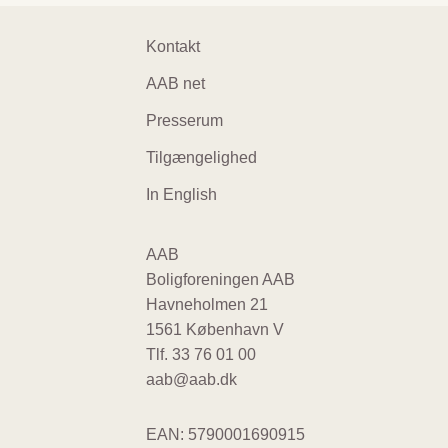
Footer
Kontakt
navigation
AAB net
Presserum
Tilgængelighed
In English
AAB
Boligforeningen AAB
Havneholmen 21
1561 København V
Tlf.
33 76 01 00
aab@aab.dk
EAN: 5790001690915