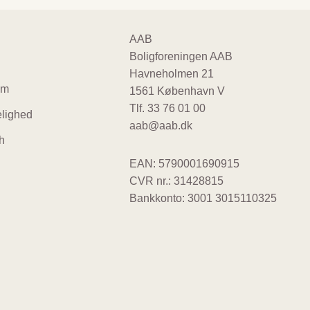
ter
AAB
Boligforeningen AAB
gation
Havneholmen 21
um
1561 København V
Tlf.
33 76 01 00
lighed
aab@aab.dk
h
EAN: 5790001690915
CVR nr.: 31428815
Bankkonto: 3001 3015110325