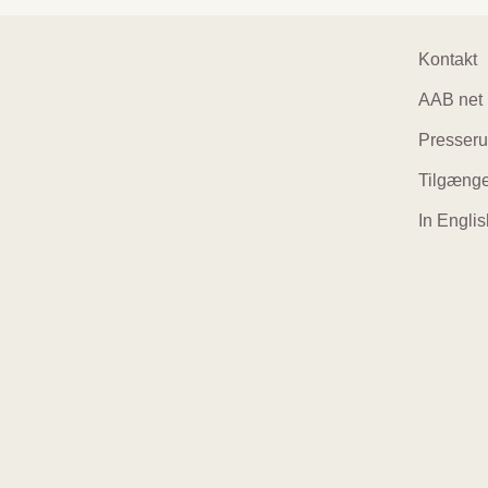
Foo
Kontakt
AAB net
navi
Presser
Tilgænge
In Englis