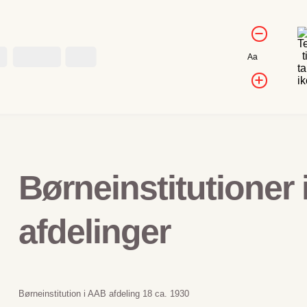
Kontrol af
Forminds
skriftstørrels
skriftstørr
Kontakt
Job
Nulstil
Aa
skriftstørrelse
Forøg
skriftstør
Børneinstitutioner 
afdelinger
Børneinstitution i AAB afdeling 18 ca. 1930