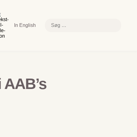
k
e
else
Søg
In English
efter:
relsen
i AAB’s