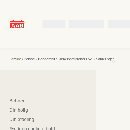
Skip
to
content
Beboer
Boligsøgende
Om AAB
Forside
/
Beboer
/
BeboerNyt
/
Børneinstitutioner i AAB’s afdelinger
Sidenavigation
Beboer
Din bolig
Din afdeling
Ændring i boligforhold