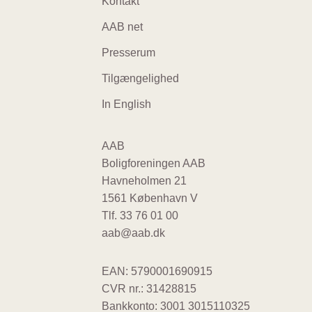
Footer
Kontakt
navigation
AAB net
Presserum
Tilgængelighed
In English
AAB
Boligforeningen AAB
Havneholmen 21
1561 København V
Tlf.
33 76 01 00
aab@aab.dk
EAN: 5790001690915
CVR nr.: 31428815
Bankkonto: 3001 3015110325