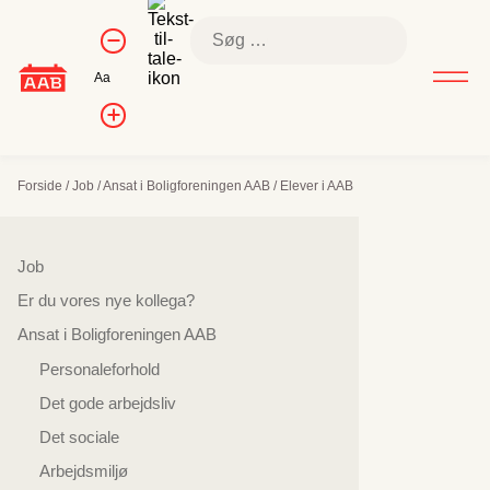
Skip
Kontrol af
Søg
to
Formindsk
skriftstørrelse
efter:
skriftstørrelse
content
Nulstil
Aa
skriftstørrelse
Forøg
skriftstørrelsen
Forside
/
Job
/
Ansat i Boligforeningen AAB
/
Elever i AAB
Sidenavigation
Job
Er du vores nye kollega?
Ansat i Boligforeningen AAB
Personaleforhold
Det gode arbejdsliv
Det sociale
Arbejdsmiljø