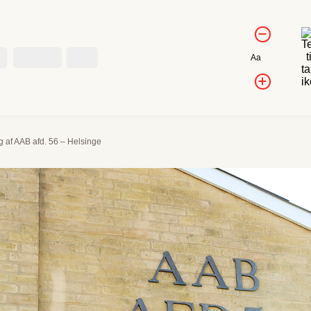
Kontrol af
Forminds
skriftstørrels
skriftstørr
Kontakt
Job
Nulstil
Aa
skriftstørrelse
Forøg
skriftstør
g af AAB afd. 56 – Helsinge