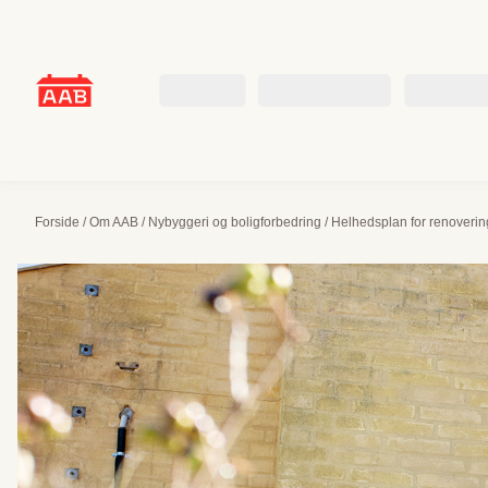
Skip
to
content
Beboer
Boligsøgende
Om AAB
Forside
/
Om AAB
/
Nybyggeri og boligforbedring
/
Helhedsplan for renoverin