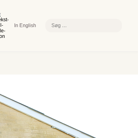
k
e
else
Søg
In English
efter:
relsen