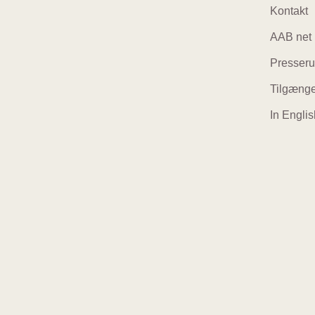
Foo
Kontakt
AAB net
navi
Presser
Tilgænge
In Englis