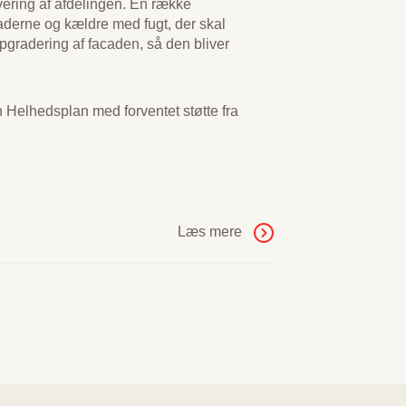
overing af afdelingen. En række
aderne og kældre med fugt, der skal
opgradering af facaden, så den bliver
en Helhedsplan med forventet støtte fra
Læs mere