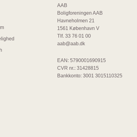
ter
AAB
Boligforeningen AAB
gation
Havneholmen 21
um
1561 København V
Tlf.
33 76 01 00
lighed
aab@aab.dk
h
EAN: 5790001690915
CVR nr.: 31428815
Bankkonto: 3001 3015110325