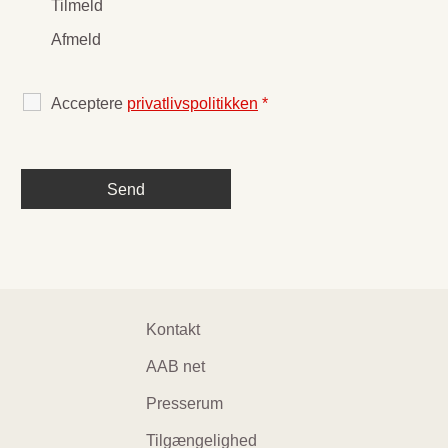
Tilmeld
Afmeld
Acceptere
privatlivspolitikken
*
Footer
Kontakt
navigation
AAB net
Presserum
Tilgængelighed