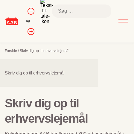
Skip
Kontrol af
Søg
to
Formindsk
skriftstørrelse
efter:
skriftstørrelse
content
Nulstil
Aa
skriftstørrelse
Forøg
skriftstørrelsen
Forside
/
Skriv dig op til erhvervslejemål
Sidenavigation
Skriv dig op til erhvervslejemål
Skriv dig op til
erhvervslejemål
Boligforeningen AAB har flere end 300 erhvervslejemål i