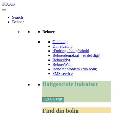
Skip
to
content
Search
Beboer
Beboer
Din bolig
Din afdeling
Ændring i boligforhold
Beboerdemokrat – er det dig?
BeboerNyt
BeboerWeb
Indberet problem i din bolig
SMS service
Boligsociale
Boligsociale indsatser
indsatser
LÆS MERE
Find
Find din bolig