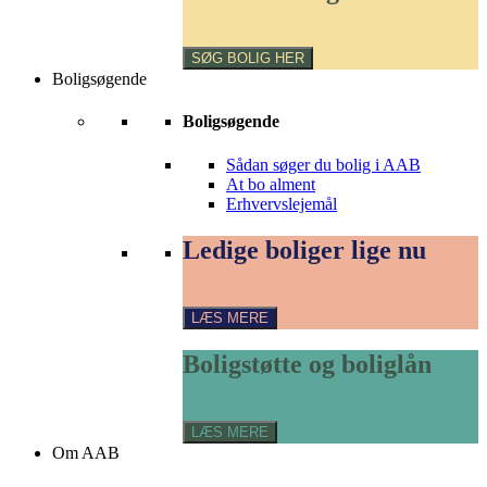
din
bolig
SØG BOLIG HER
Boligsøgende
Boligsøgende
Sådan søger du bolig i AAB
At bo alment
Erhvervslejemål
Ledige
Ledige boliger lige nu
boliger
lige
nu
LÆS MERE
Boligstøtte
Boligstøtte og boliglån
og
boliglån
LÆS MERE
Om AAB