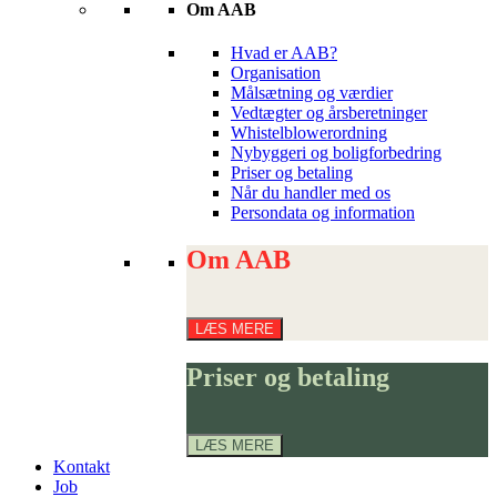
Om AAB
Hvad er AAB?
Organisation
Målsætning og værdier
Vedtægter og årsberetninger
Whistelblowerordning
Nybyggeri og boligforbedring
Priser og betaling
Når du handler med os
Persondata og information
Om
Om AAB
AAB
LÆS MERE
Priser
Priser og betaling
og
betaling
LÆS MERE
Kontakt
Job