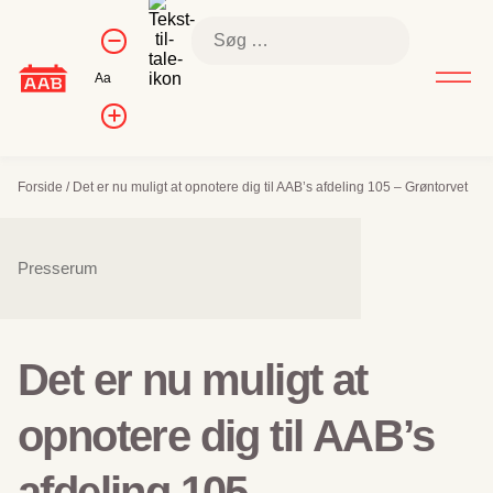
Skip
Kontrol af
Søg
to
Formindsk
skriftstørrelse
efter:
skriftstørrelse
content
Nulstil
Aa
skriftstørrelse
Forøg
skriftstørrelsen
Forside
/
Det er nu muligt at opnotere dig til AAB’s afdeling 105 – Grøntorvet
Sidenavigation
Presserum
Det er nu muligt at
opnotere dig til AAB’s
afdeling 105 –