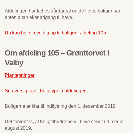
Afdelingen har fælles gårdareal og de fleste boliger har
enten altan eller adgang til have.
Du kan her skrive dig op til boliger i afdeling 105
Om afdeling 105 – Grønttorvet i
Valby
Plantegninger
Se oversigt over boligtyper i afdelingen
Boligerne er klar til indflytning den 1. december 2019.
Det forventes, at boligtilbuddene vil blive sendt ud medio
august 2019.