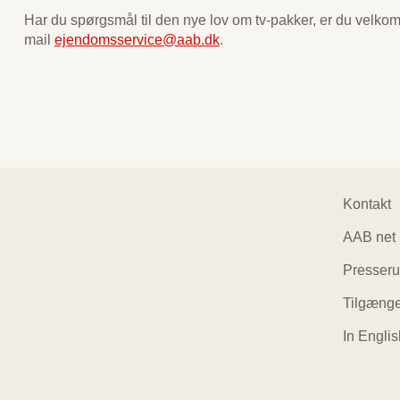
Har du spørgsmål til den nye lov om tv-pakker, er du velkom
mail
ejendomsservice@aab.dk
.
Foo
Kontakt
AAB net
navi
Presser
Tilgænge
In Englis