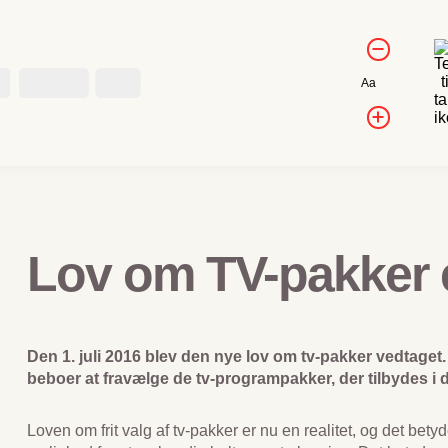
Kontrol af
Forminds
skriftstørrels
skriftstørr
Kontakt
Job
Nulstil
Aa
skriftstørrelse
Forøg
skriftstør
Lov om TV-pakker 
Den 1. juli 2016 blev den nye lov om tv-pakker vedtaget.
beboer at fravælge de tv-programpakker, der tilbydes i d
Loven om frit valg af tv-pakker er nu en realitet, og det bet