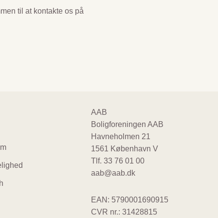
men til at kontakte os på
ter
AAB
Boligforeningen AAB
gation
Havneholmen 21
um
1561 København V
Tlf.
33 76 01 00
lighed
aab@aab.dk
h
EAN: 5790001690915
CVR nr.: 31428815