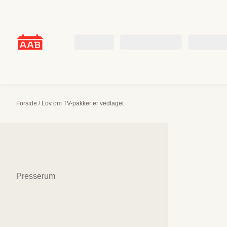
Skip
to
content
Beboer
Boligsøgende
Om AAB
Forside
/
Lov om TV-pakker er vedtaget
Sidenavigation
Presserum