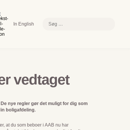
k
e
else
Søg
In English
efter:
relsen
er vedtaget
 De nye regler gør det muligt for dig som
in boligafdeling.
yder, at du som beboer i AAB nu har