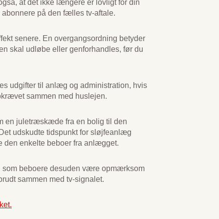
gså, at det ikke længere er lovligt for din
 abonnere på den fælles tv-aftale.
få effekt senere. En overgangsordning betyder
en skal udløbe eller genforhandles, før du
s udgifter til anlæg og administration, hvis
e opkrævet sammen med huslejen.
m en juletræskæde fra en bolig til den
 Det udskudte tidspunkt for sløjfeanlæg
le den enkelte beboer fra anlægget.
 du som beboere desuden være opmærksom
 afbrudt sammen med tv-signalet.
ket.