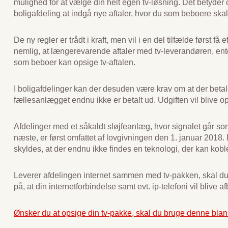
mulighed for at vælge din helt egen tv-løsning. Det betyder o
boligafdeling at indgå nye aftaler, hvor du som beboere skal
De ny regler er trådt i kraft, men vil i en del tilfælde først 
nemlig, at længerevarende aftaler med tv-leverandøren, ent
som beboer kan opsige tv-aftalen.
I boligafdelinger kan der desuden være krav om at der betale
fællesanlægget endnu ikke er betalt ud. Udgiften vil bliv
Afdelinger med et såkaldt sløjfeanlæg, hvor signalet går so
næste, er først omfattet af lovgivningen den 1. januar 2018.
skyldes, at der endnu ikke findes en teknologi, der kan kob
Leverer afdelingen internet sammen med tv-pakken, skal
på, at din internetforbindelse samt evt. ip-telefoni vil blive
Ønsker du at opsige din tv-pakke, skal du bruge denne blan