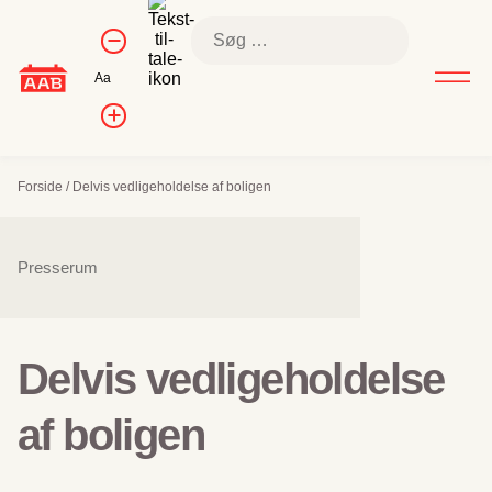
Skip
Kontrol af
Søg
to
Formindsk
skriftstørrelse
efter:
skriftstørrelse
content
Nulstil
Aa
skriftstørrelse
Forøg
skriftstørrelsen
Forside
/
Delvis vedligeholdelse af boligen
Sidenavigation
Presserum
Delvis vedligeholdelse
af boligen