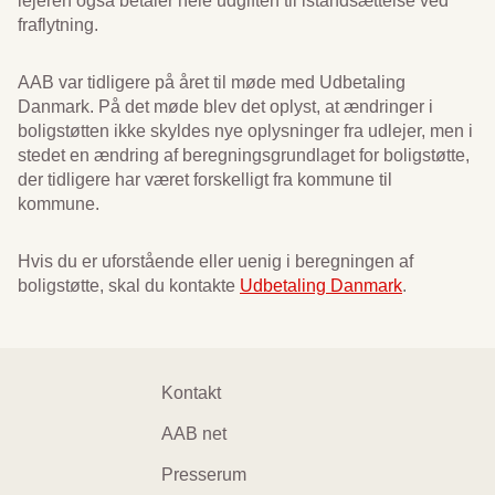
lejeren også betaler hele udgiften til istandsættelse ved
fraflytning.
AAB var tidligere på året til møde med Udbetaling
Danmark. På det møde blev det oplyst, at ændringer i
boligstøtten ikke skyldes nye oplysninger fra udlejer, men i
stedet en ændring af beregningsgrundlaget for boligstøtte,
der tidligere har været forskelligt fra kommune til
kommune.
Hvis du er uforstående eller uenig i beregningen af
boligstøtte, skal du kontakte
Udbetaling Danmark
.
Footer
Kontakt
navigation
AAB net
Presserum