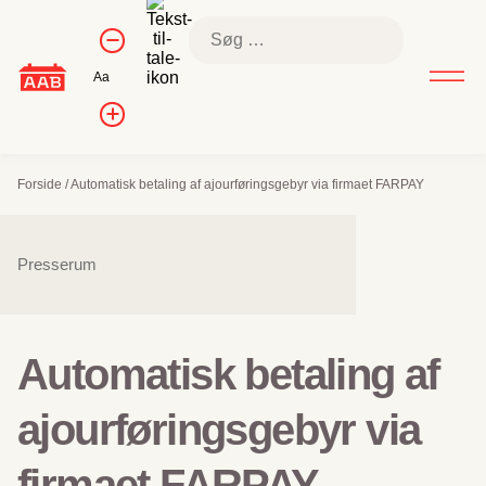
Skip
Kontrol af
Søg
to
Formindsk
skriftstørrelse
efter:
skriftstørrelse
content
Nulstil
Aa
skriftstørrelse
Forøg
skriftstørrelsen
Forside
/
Automatisk betaling af ajourføringsgebyr via firmaet FARPAY
Sidenavigation
Presserum
Automatisk betaling af
ajourføringsgebyr via
firmaet FARPAY