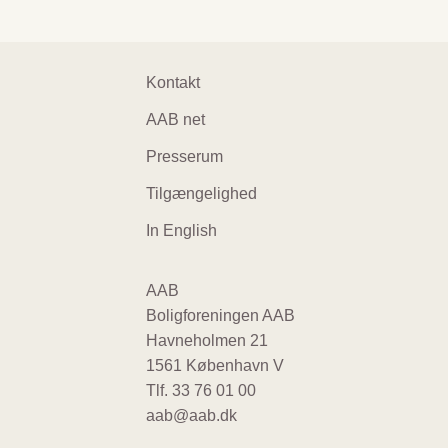
Footer
Kontakt
navigation
AAB net
Presserum
Tilgængelighed
In English
AAB
Boligforeningen AAB
Havneholmen 21
1561 København V
Tlf.
33 76 01 00
aab@aab.dk