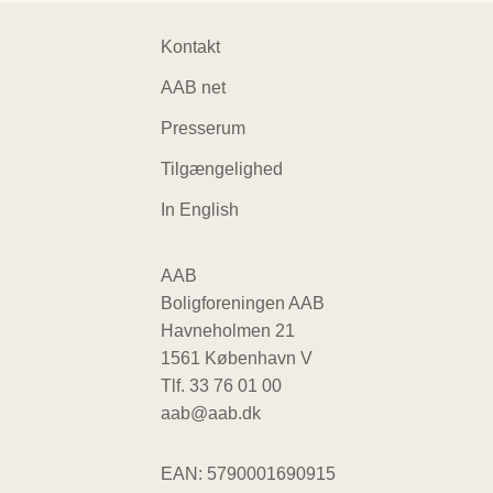
Footer
Kontakt
navigation
AAB net
Presserum
Tilgængelighed
In English
AAB
Boligforeningen AAB
Havneholmen 21
1561 København V
Tlf.
33 76 01 00
aab@aab.dk
EAN: 5790001690915