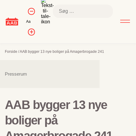
Skip
Kontrol af
Søg
to
Formindsk
skriftstørrelse
efter:
skriftstørrelse
content
Nulstil
Aa
skriftstørrelse
Forøg
skriftstørrelsen
Forside
/
AAB bygger 13 nye boliger på Amagerbrogade 241
Sidenavigation
Presserum
AAB bygger 13 nye
boliger på
Amagerbrogade 241