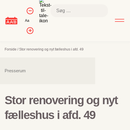
Skip
Kontrol af
Søg
to
Formindsk
skriftstørrelse
efter:
skriftstørrelse
content
Nulstil
Aa
skriftstørrelse
Forøg
skriftstørrelsen
Forside
/
Stor renovering og nyt fælleshus i afd. 49
Sidenavigation
Presserum
Stor renovering og nyt
fælleshus i afd. 49