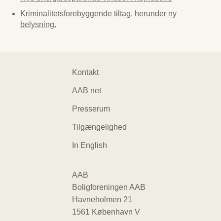
Kriminalitetsforebyggende tiltag, herunder ny
belysning.
Footer
Kontakt
navigation
AAB net
Presserum
Tilgængelighed
In English
AAB
Boligforeningen AAB
Havneholmen 21
1561 København V