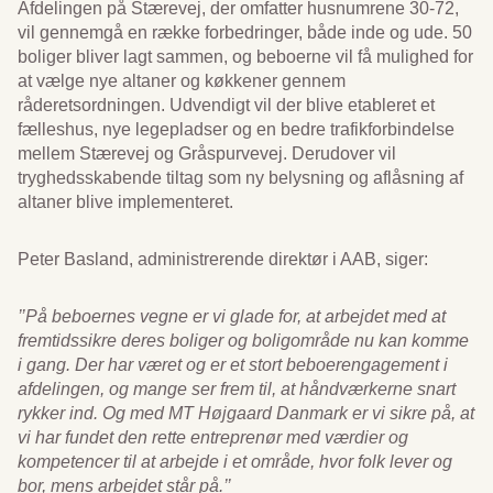
Afdelingen på Stærevej, der omfatter husnumrene 30-72,
vil gennemgå en række forbedringer, både inde og ude. 50
boliger bliver lagt sammen, og beboerne vil få mulighed for
at vælge nye altaner og køkkener gennem
råderetsordningen. Udvendigt vil der blive etableret et
fælleshus, nye legepladser og en bedre trafikforbindelse
mellem Stærevej og Gråspurvevej. Derudover vil
tryghedsskabende tiltag som ny belysning og aflåsning af
altaner blive implementeret.
Peter Basland, administrerende direktør i AAB, siger:
’’På beboernes vegne er vi glade for, at arbejdet med at
fremtidssikre deres boliger og boligområde nu kan komme
i gang. Der har været og er et stort beboerengagement i
afdelingen, og mange ser frem til, at håndværkerne snart
rykker ind. Og med MT Højgaard Danmark er vi sikre på, at
vi har fundet den rette entreprenør med værdier og
kompetencer til at arbejde i et område, hvor folk lever og
bor, mens arbejdet står på.’’