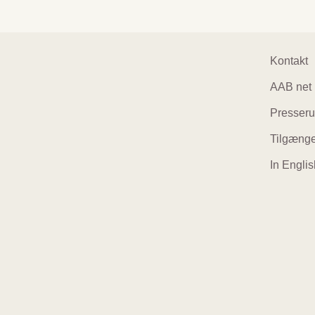
Foo
Kontakt
AAB net
navi
Presser
Tilgænge
In Englis