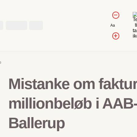
Kontrol af
Forminds
skriftstørrels
skriftstørr
Kontakt
Job
Nulstil
Aa
skriftstørrelse
Forøg
skriftstør
p
Mistanke om faktur
millionbeløb i AAB-
Ballerup