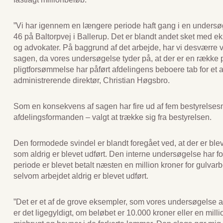
”Vi har igennem en længere periode haft gang i en undersøg
46 på Baltorpvej i Ballerup. Det er blandt andet sket med ek
og advokater. På baggrund af det arbejde, har vi desværre væ
sagen, da vores undersøgelse tyder på, at der er en række p
pligtforsømmelse har påført afdelingens beboere tab for et 
administrerende direktør, Christian Høgsbro.
Som en konsekvens af sagen har fire ud af fem bestyrelse
afdelingsformanden – valgt at trække sig fra bestyrelsen.
Den formodede svindel er blandt foregået ved, at der er blev
som aldrig er blevet udført. Den interne undersøgelse har f
periode er blevet betalt næsten en million kroner for gulvar
selvom arbejdet aldrig er blevet udført.
”Det er et af de grove eksempler, som vores undersøgelse af
er det ligegyldigt, om beløbet er 10.000 kroner eller en mil