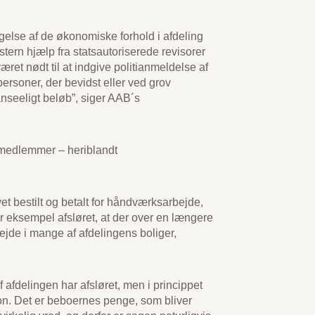
else af de økonomiske forhold i afdeling
stern hjælp fra statsautoriserede revisorer
ret nødt til at indgive politianmeldelse af
ersoner, der bevidst eller ved grov
anseeligt beløb”, siger AAB´s
smedlemmer – heriblandt
et bestilt og betalt for håndværksarbejde,
or eksempel afsløret, at der over en længere
bejde i mange af afdelingens boliger,
 afdelingen har afsløret, men i princippet
lion. Det er beboernes penge, som bliver