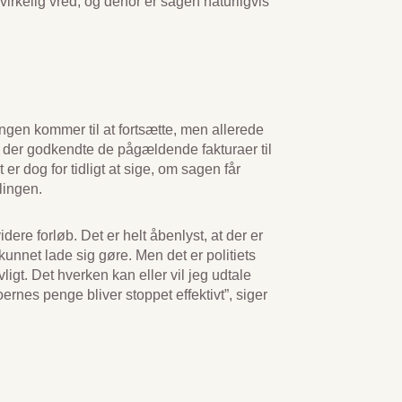
irkelig vred, og derfor er sagen naturligvis
ngen kommer til at fortsætte, men allerede
r, der godkendte de pågældende fakturaer til
 er dog for tidligt at sige, om sagen får
lingen.
idere forløb. Det er helt åbenlyst, at der er
 kunnet lade sig gøre. Men det er politiets
igt. Det hverken kan eller vil jeg udtale
ernes penge bliver stoppet effektivt”, siger