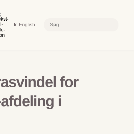
k
e
else
Søg
In English
efter:
relsen
asvindel for
afdeling i