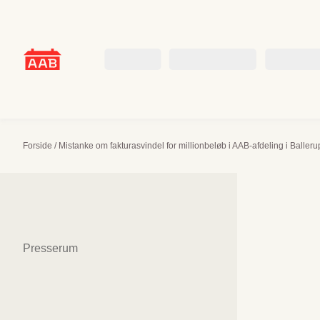
Skip
to
content
Beboer
Boligsøgende
Om AAB
Forside
/
Mistanke om fakturasvindel for millionbeløb i AAB-afdeling i Balleru
Sidenavigation
Presserum