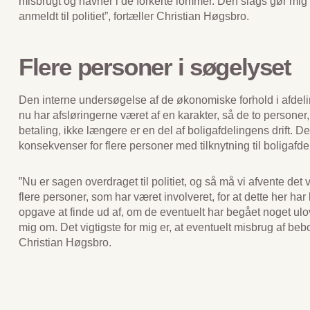
misbrugt og havner i de forkerte lommer. Den slags gør mig v
anmeldt til politiet”, fortæller Christian Høgsbro.
Flere personer i søgelyset
Den interne undersøgelse af de økonomiske forhold i afdeli
nu har afsløringerne været af en karakter, så de to persone
betaling, ikke længere er en del af boligafdelingens drift. Det
konsekvenser for flere personer med tilknytning til boligafde
”Nu er sagen overdraget til politiet, og så må vi afvente det v
flere personer, som har været involveret, for at dette her har
opgave at finde ud af, om de eventuelt har begået noget ulovl
mig om. Det vigtigste for mig er, at eventuelt misbrug af bebo
Christian Høgsbro.