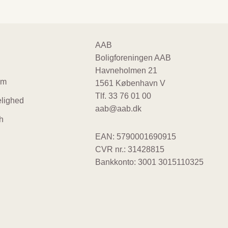
ter
AAB
Boligforeningen AAB
gation
Havneholmen 21
um
1561 København V
Tlf.
33 76 01 00
lighed
aab@aab.dk
h
EAN: 5790001690915
CVR nr.: 31428815
Bankkonto: 3001 3015110325